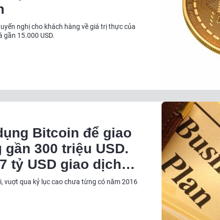
h
yến nghị cho khách hàng về giá trị thực của
iá gần 15.000 USD.
dụng Bitcoin để giao
 gần 300 triệu USD.
17 tỷ USD giao dịch
số lượng cửa hàng
, vuợt qua kỷ lục cao chưa từng có năm 2016
coin để thanh toán