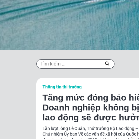
Thông tin thị trường
Tăng mức đóng bảo hiể
Doanh nghiệp không b
lao động sẽ được hưởn
Lần lượt, ông Lê Quân, Thứ trưởng Bộ Lao động – 
Chủ nhiệm Ủy ban Về các vấn đề xã hội của Quốc 