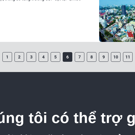
1
2
3
4
5
6
7
8
9
10
11
ng tôi có thể trợ 