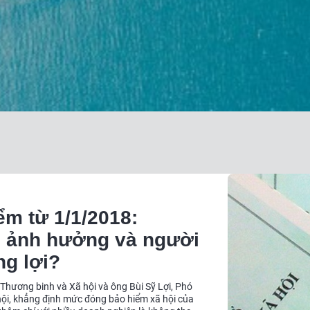
m từ 1/1/2018:
ị ảnh hưởng và người
g lợi?
Thương binh và Xã hội và ông Bùi Sỹ Lợi, Phó
hội, khẳng định mức đóng bảo hiểm xã hội của