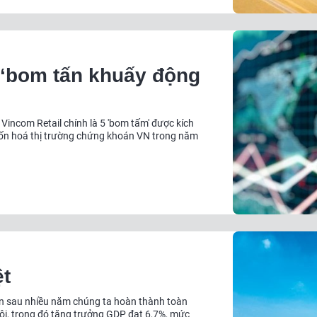
 ‘bom tấn khuấy động
à Vincom Retail chính là 5 'bom tấm' được kích
vốn hoá thị trường chứng khoán VN trong năm
ệt
iên sau nhiều năm chúng ta hoàn thành toàn
 hội, trong đó tăng trưởng GDP đạt 6,7%, mức