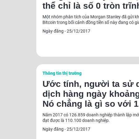
thể chỉ là số 0 tròn trĩn
Một nhóm phân tích của Morgan Stanley đã gửi khu
Bitcoin trong bối cảnh đồng tiền số này đang có g
Ngày đăng - 25/12/2017
Thông tin thị trường
Ước tính, người ta sử 
dịch hàng ngày khoảng
Nó chẳng là gì so với 
qua Visa. Dường như 
Năm 2017 có 126.859 doanh nghiệp thành lập mới
đạt được là 110.100 doanh nghiệp.
chấp nhận sử dụng Bit
Ngày đăng - 25/12/2017
ngày càng ít đi. “Nếu không ai chấp nhận