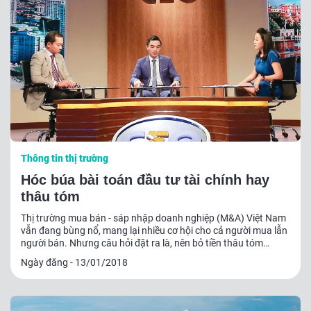
Thông tin thị trường
Hóc búa bài toán đầu tư tài chính hay
thâu tóm
Thị trường mua bán - sáp nhập doanh nghiệp (M&A) Việt Nam
vẫn đang bùng nổ, mang lại nhiều cơ hội cho cả người mua lẫn
người bán. Nhưng câu hỏi đặt ra là, nên bỏ tiền thâu tóm
doanh nghiệp để nắm quyền điều hành hay chỉ đầu tư tài
Ngày đăng - 13/01/2018
chính? Một câu hỏi không dễ trả lời, nhất là với các doanh
nghiệp gia đình.