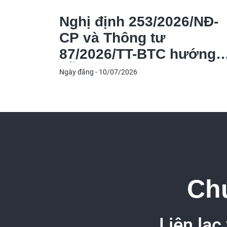
Nghị định 253/2026/NĐ-
CP và Thông tư
87/2026/TT-BTC hướng
dẫn thi hành Luật Thuế
Ngày đăng - 10/07/2026
thu nhập cá nhân
Chú
Liên lạc