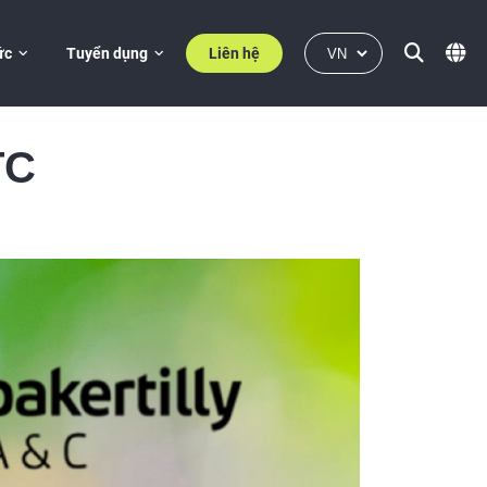
ức
Tuyển dụng
Liên hệ
TC