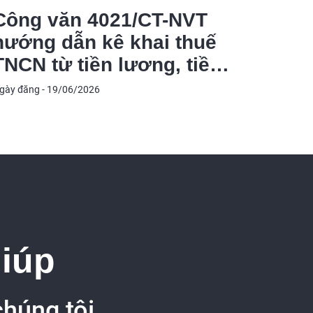
Công văn 4021/CT-NVT
Công 
hướng dẫn kê khai thuế
Báo c
TNCN từ tiền lương, tiền
quốc 
công theo Nghị quyết
MCA
gày đăng - 19/06/2026
Ngày đăng 
66.16/2026/NQ-CP
giúp
chúng tôi