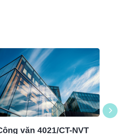
Công văn 4021/CT-NVT
Công 