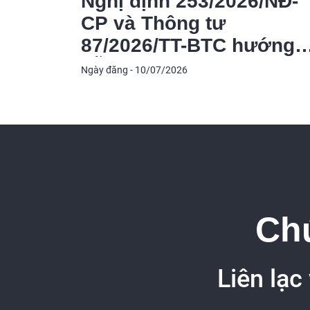
Nghị định 253/2026/NĐ-
CP và Thông tư
87/2026/TT-BTC hướng
dẫn thi hành Luật Thuế
Ngày đăng - 10/07/2026
thu nhập cá nhân
Chú
Liên lạc