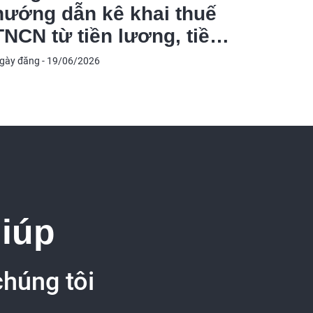
hướng dẫn kê khai thuế
Báo c
TNCN từ tiền lương, tiền
quốc 
công theo Nghị quyết
MCA
gày đăng - 19/06/2026
Ngày đăng 
66.16/2026/NQ-CP
giúp
chúng tôi