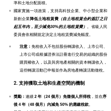
準和土地分配面積。
國家實施一項政策，支持高科技企業、中小型企業和
新創企業
降低土地租賃費
（自土地租賃合約簽訂之日
。省級人民
起五年內，至少減免
30%
的土地租賃費）
委員會依相關規定決定土地租賃費減免幅度。
免稅收入不包括股份轉讓收入、上市公司、
注意：
上市公司或根據證券法註冊進行交易的組織的股份
購買權收入，以及與房地產相關的資本轉讓收入，
這些轉讓活動已申報並作為房地產轉讓活動徵稅。
2. 支持獲取土地和生產空間的機制
連續
，並在
獎勵：
2
年（
24
個月）免徵個人所得稅
序
。
後
4
年（
48
個月）內減免
50%
的應繳稅款