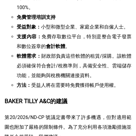
100%。
免費管理培訓支持
小型和微型企業、家庭企業和自僱人士。
受益對象：
免費存取數位平台，特別是整合電子發票
支援內容：
和數位簽章的
。
會計軟體
財政部負責這些軟體的租賃/採購。該軟體
軟體需求：
必須確保符合會計/稅務準則，具備安全性、雲端儲存
功能，並能夠與稅務機關連接資料。
受益人將在需要時免費獲得帳戶使用權。
方法：
BAKER TILLY A&C的建議
第20/2026/ND-CP 號議定書帶來了許多機遇，但對適用範
圍也附加了嚴格的限制條件。為了充分利用各項激勵措施並