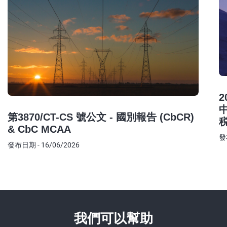
2
第3870/CT-CS 號公文 - 國別報告 (CbCR)
& CbC MCAA
發
發布日期 - 16/06/2026
我們可以幫助