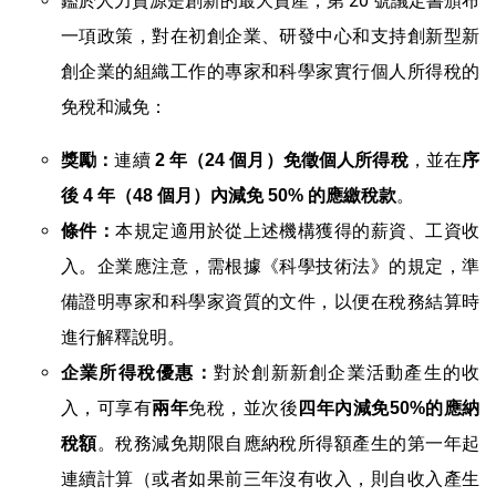
鑑於人力資源是創新的最大資產，第 20 號議定書頒布
一項政策，對在初創企業、研發中心和支持創新型新
創企業的組織工作的專家和科學家實行個人所得稅的
免稅和減免：
連續
，並在
獎勵：
2
年（
24
個月）免徵個人所得稅
序
。
後
4
年（
48
個月）內減免
50%
的應繳稅款
本規定適用於從上述機構獲得的薪資、工資收
條件：
入。企業應注意，需根據《科學技術法》的規定，準
備證明專家和科學家資質的文件，以便在稅務結算時
進行解釋說明。
對於創新新創企業活動產生的收
企業所得稅優惠：
入，可享有
免稅，並次後
兩年
四年內減免
50%
的應納
。稅務減免期限自應納稅所得額產生的第一年起
稅額
連續計算（或者如果前三年沒有收入，則自收入產生