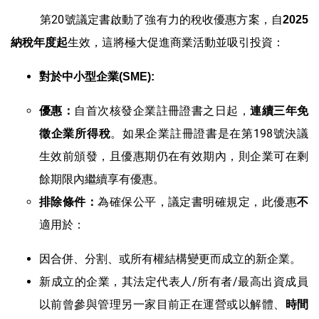
第20號議定書啟動了強有力的稅收優惠方案，自
2025
生效，這將極大促進商業活動並吸引投資：
納稅年度起
對於中小型企業
(
SME
)
:
自首次核發企業註冊證書之日起，
優惠：
連續三年免
。如果企業註冊證書是在第198號決議
徵企業所得稅
生效前頒發，且優惠期仍在有效期內，則企業可在剩
餘期限內繼續享有優惠。
為確保公平，議定書明確規定，此優惠
排除條件：
不
適用於：
因合併、分割、或所有權結構變更而成立的新企業。
新成立的企業，其法定代表人/所有者/最高出資成員
以前曾參與管理另一家目前正在運營或以解體、
時間