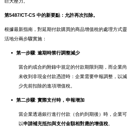
巨大壓力。
第
5487/CT-CS
中的新要點：允許再次扣除。
根據最新指南，對延期付款購買的商品增值稅的處理方式靈
活地分兩步驟實施：
:
第一步驟
逾期時禁行調整減少
當合約或合約附錄中規定的付款期限到期，而企業尚
未收到非現金付款憑證時：企業需要申報調整，以減
少先前扣除的進項增值稅。
:
第二步驟
實際支付時，申報增加
當企業透過銀行進行付款（合約到期後）時，企業可
以
。
申請補充抵扣與支付金額相對應的增值稅