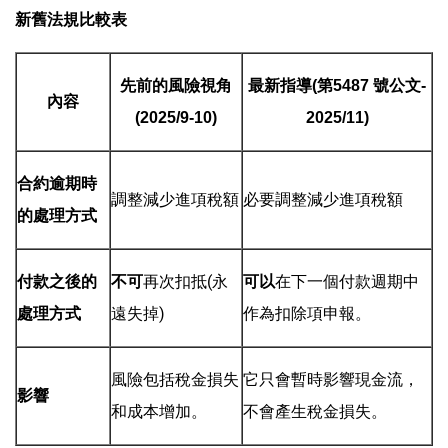
新舊法規比較表
先前的風險視角
最新指導
(
第
5487
號公文
-
內容
(
2025/
9-10)
2025
/11
)
合約逾期時
調整減少進項稅額
必要調整減少進項稅額
的處理方式
再次扣抵(永
在下一個付款週期中
付款之後的
不可
可以
遠失掉)
作為扣除項申報。
處理方式
風險包括稅金損失
它只會暫時影響現金流，
影響
和成本增加。
不會產生稅金損失。