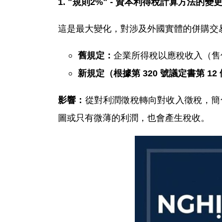
1. "
規則
2%" -
資本利得稅計算方法的變
這是最大變化，對涉及外國實體的併購交
企業所得稅以應稅收入（售價 -
舊規定：
新規定（根據第
320
號議定書第
12
從對利潤徵稅轉向對收入徵稅，簡
影響：
圖或只有微薄的利潤，也會產生稅收。