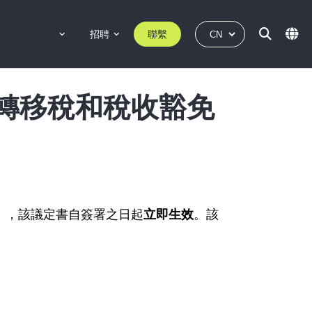
招聘
聯繫
資本轉移稅和稅收豁免
定書），該議定書自簽署之日起
。該
立即生效