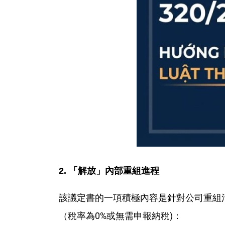
2.
「
解
放」內部重組進程
該議定書的一項積極內容是針對公司重組
（稅率為0%或無需申報納稅)：