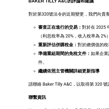
BAKER TILLY A&C
的評論和建議
對於第320號法令的近期變更，我們向貴
對於在 202
審查正在進行的交易：
（利息稅率為 20%，收入稅率為 2%
對於總價值的稅
重新評估併購稅金：
如果企業
準備重組期間的免稅文件：
件。
繼續依照主管機關詳細更新指導
請聯絡 Baker Tilly A&C，以取得第
聯繫資訊