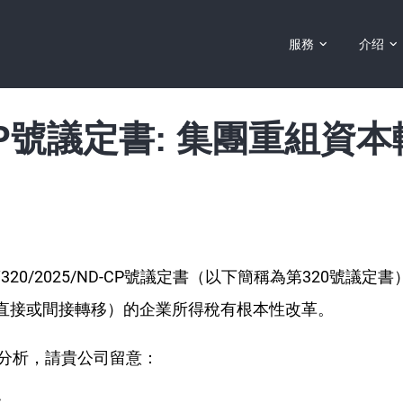
Đóng
服務
介绍
NĐ-CP號議定書: 集團重組
320/2025/ND-CP號議定書（以下簡稱為第320號議
直接或間接轉移）的企業所得稅有根本性改革。
鍵變更和分析，請貴公司留意：